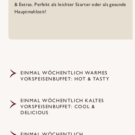
& Extras. Perfekt als leichter Starter oder als gesunde
Hauptmahlzeit!
EINMAL WÖCHENTLICH WARMES
VORSPEISENBUFFET: HOT & TASTY
Einmal wöchentlich wird der Auftakt zum Dinner
EINMAL WÖCHENTLICH KALTES
besonders abwechslungsreich:
warme Vorspeisen,
VORSPEISENBUFFET: COOL &
frisch zubereitet & perfekt abgestimmt.
Ob
DELICIOUS
herzhafte Suppen, feine Ragouts oder raffinierte
Kreationen – hier kommst du garantiert auf den
Frisch, leicht & voller Geschmack
– einmal
Geschmack. Lass dich überraschen & start
EINMAL WÖCHENTLICH